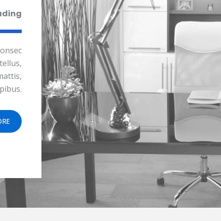
ading
consec
tellus,
attis,
pibus.
ORE