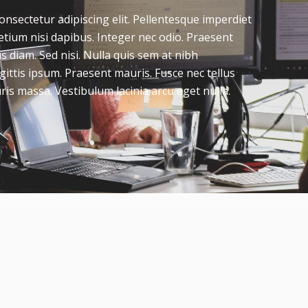
onsectetur adipiscing elit. Pellentesque imperdiet
retium nisi dapibus. Integer nec odio. Praesent
s diam. Sed nisi. Nulla quis sem at nibh
ittis ipsum. Praesent mauris. Fusce nec tellus
s massa. Vestibulum lacinia arcu eget nulla.